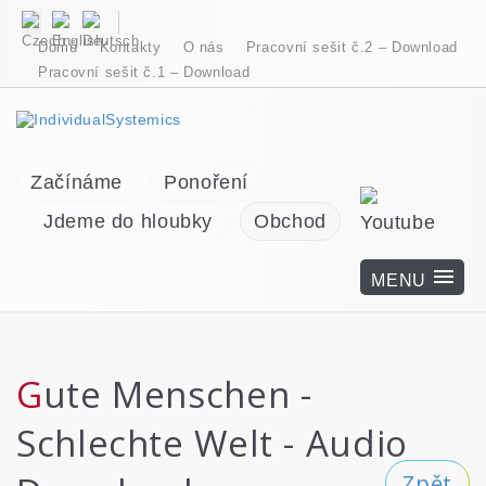
Domů
Kontakty
O nás
Pracovní sešit č.2 – Download
Pracovní sešit č.1 – Download
Začínáme
Ponoření
Jdeme do hloubky
Obchod
Gute Menschen -
Schlechte Welt - Audio
Zpět