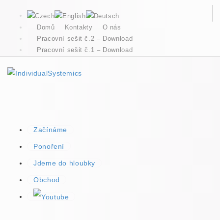
Domů
Kontakty
O nás
Pracovní sešit č.2 – Download
Pracovní sešit č.1 – Download
Začínáme
Ponoření
Jdeme do hloubky
Obchod